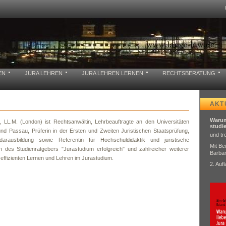
EN
JURA LEHREN
JURA LEHREN LERNEN
RECHTSBERATUNG
AKT
Warum
studie
und tr
Mit Be
Barba
2. Auf