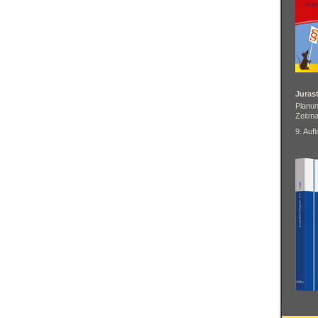
Juras
Planun
Zeitm
9. Auf