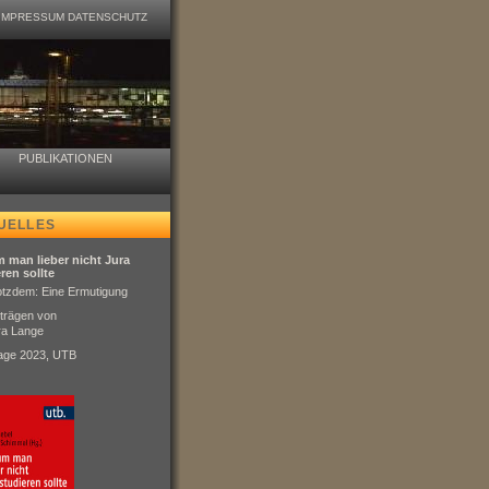
IMPRESSUM
DATENSCHUTZ
PUBLIKATIONEN
UELLES
 man lieber nicht Jura
ren sollte
otzdem: Eine Ermutigung
iträgen von
ra Lange
lage 2023, UTB