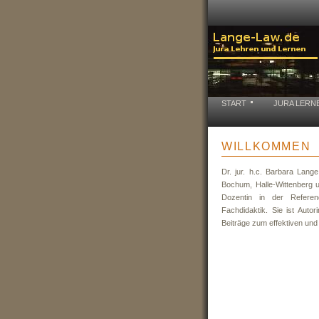
START
JURA LERN